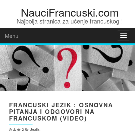
NauciFrancuski.com
Najbolja stranica za učenje francuskog !
Menu
Toggl
naviga
FRANCUSKI JEZIK : OSNOVNA
PITANJA I ODGOVORI NA
FRANCUSKOM (VIDEO)
2
Jezik
,