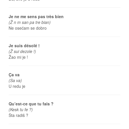
Je ne me sens pas très bien
(Ž n m san pa tre bian)
Ne osećam se dobro
Je suis désolé !
(Ž sui dezole !)
Žao mi je !
Ça va
(Sa va)
U redu je
Qu’est-ce que tu fais ?
(Kesk tu fe ?)
Šta radiš ?