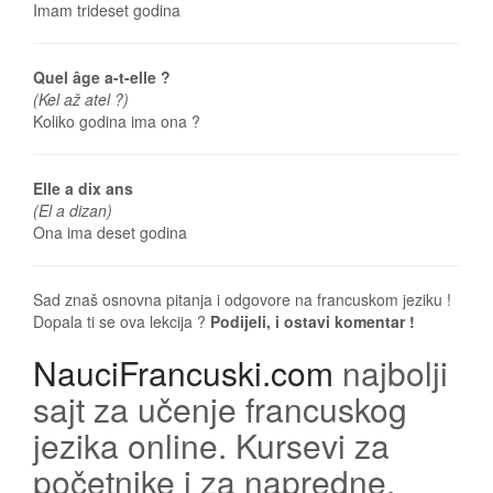
Imam trideset godina
Quel âge a-t-elle ?
(Kel až atel ?)
Koliko godina ima ona ?
Elle a dix ans
(El a dizan)
Ona ima deset godina
Sad znaš osnovna pitanja i odgovore na francuskom jeziku !
Dopala ti se ova lekcija ?
Podijeli, i ostavi komentar !
NauciFrancuski.com
najbolji
sajt za učenje francuskog
jezika online. Kursevi za
početnike i za napredne.