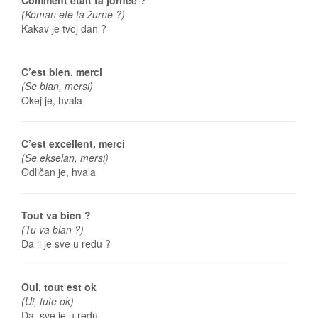
Comment était ta jornée ?
(Koman ete ta žurne ?)
Kakav je tvoj dan ?
C’est bien, merci
(Se bian, mersi)
Okej je, hvala
C’est excellent, merci
(Se ekselan, mersi)
Odličan je, hvala
Tout va bien ?
(Tu va bian ?)
Da li je sve u redu ?
Oui, tout est ok
(Ui, tute ok)
Da, sve je u redu