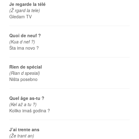
Je regarde la télé
(Ž rgard la tele)
Gledam TV
Quoi de neuf ?
(Kua d nef ?)
Šta ima novo ?
Rien de spécial
(Rian d spesial)
Ništa posebno
Quel âge as-tu ?
(Kel až a tu ?)
Koliko imaš godina ?
J’ai trente ans
(Že trant an)